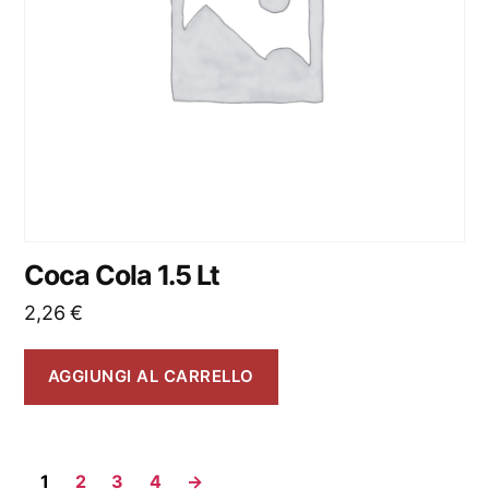
Coca Cola 1.5 Lt
2,26
€
AGGIUNGI AL CARRELLO
1
2
3
4
→