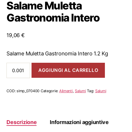
Salame Muletta
Gastronomia Intero
19,06
€
Salame Muletta Gastronomia Intero 1.2 Kg
Salame
AGGIUNGI AL CARRELLO
Muletta
Gastronomia
Intero
quantità
COD:
slmp_070400
Categorie:
Alimenti
,
Salumi
Tag:
Salumi
Descrizione
Informazioni aggiuntive