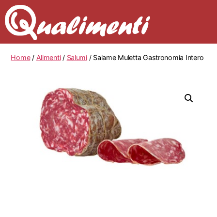
Home
/
Alimenti
/
Salumi
/ Salame Muletta Gastronomia Intero