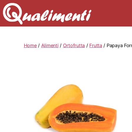
Home
/
Alimenti
/
Ortofrutta
/
Frutta
/ Papaya Fo