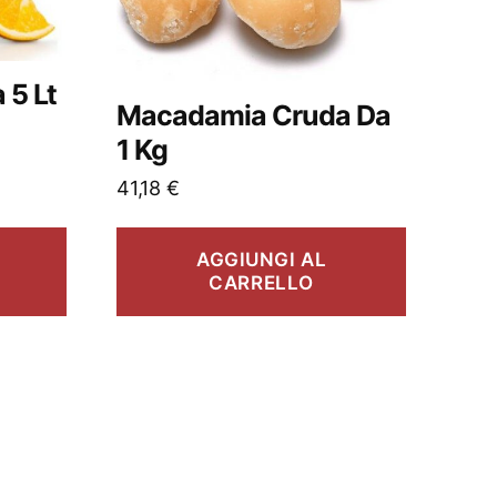
 5 Lt
Macadamia Cruda Da
1 Kg
41,18
€
AGGIUNGI AL
CARRELLO