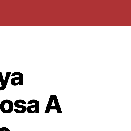
ya
osa A