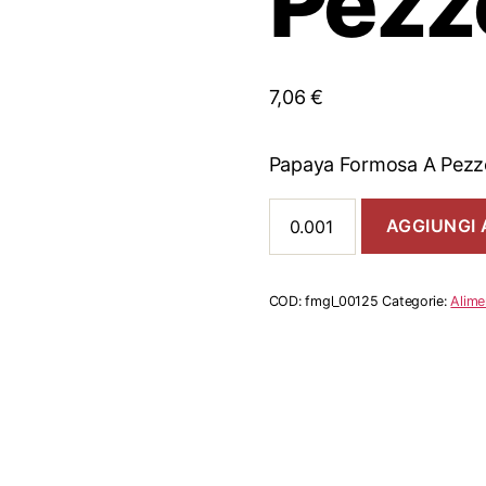
Pezz
7,06
€
Papaya Formosa A Pezz
Papaya
AGGIUNGI 
Formosa
A
Pezzo
quantità
COD:
fmgl_00125
Categorie:
Alime