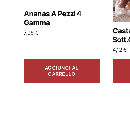
Ananas A Pezzi 4
Gamma
Cast
7,06
€
Sott
4,12
€
AGGIUNGI AL
CARRELLO