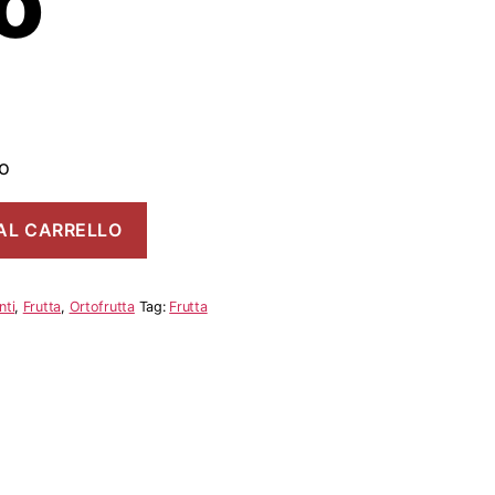
o
o
AL CARRELLO
nti
,
Frutta
,
Ortofrutta
Tag:
Frutta