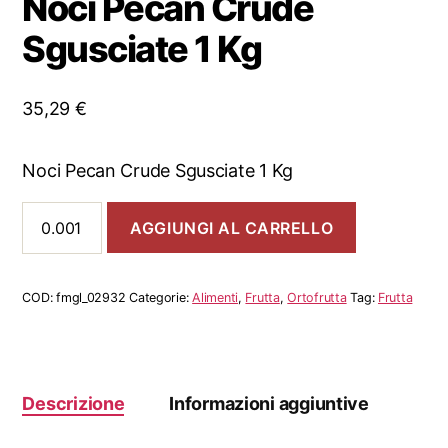
Noci Pecan Crude
Sgusciate 1 Kg
35,29
€
Noci Pecan Crude Sgusciate 1 Kg
Noci
AGGIUNGI AL CARRELLO
Pecan
Crude
Sgusciate
1
COD:
fmgl_02932
Categorie:
Alimenti
,
Frutta
,
Ortofrutta
Tag:
Frutta
Kg
quantità
Descrizione
Informazioni aggiuntive