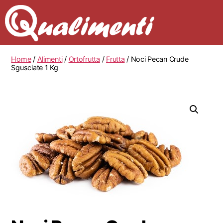
Home
/
Alimenti
/
Ortofrutta
/
Frutta
/ Noci Pecan Crude
Sgusciate 1 Kg