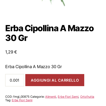
Erba Cipollina A Mazzo
30 Gr
1,29
€
Erba Cipollina A Mazzo 30 Gr
Erba
AGGIUNGI AL CARRELLO
Cipollina
A
Mazzo
30
COD:
fmgl_00875
Categorie:
Alimenti
,
Erbe Fiori Semi
,
Ortofrutta
Gr
Tag:
Erbe Fiori Semi
quantità