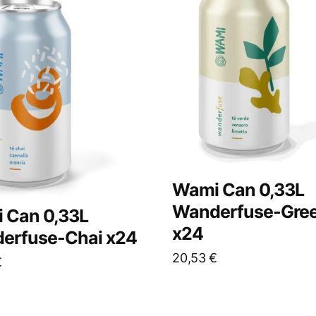
Wami Can 0,33L
Wanderfuse-Gree
 Can 0,33L
x24
erfuse-Chai x24
20,53
€
€