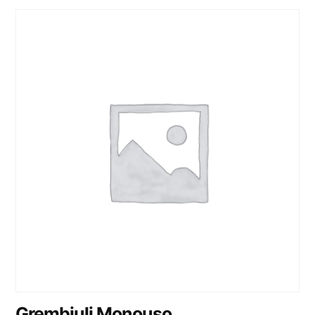
Grembiuli Monouso