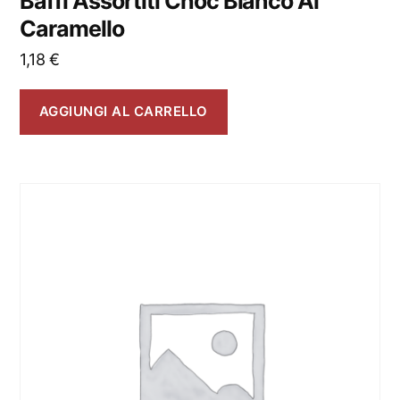
Baffi Assortiti Choc Bianco Al
Caramello
1,18
€
AGGIUNGI AL CARRELLO