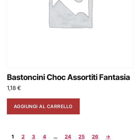
Bastoncini Choc Assortiti Fantasia
1,18
€
AGGIUNGI AL CARRELLO
1
2
3
4
…
24
25
26
→