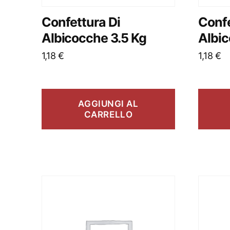
Confettura Di
Confe
Albicocche 3.5 Kg
Albi
1,18
€
1,18
€
AGGIUNGI AL
CARRELLO