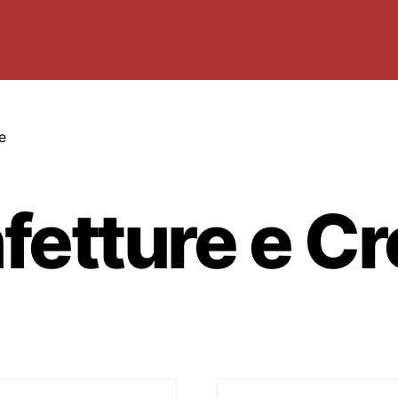
e
fetture e C