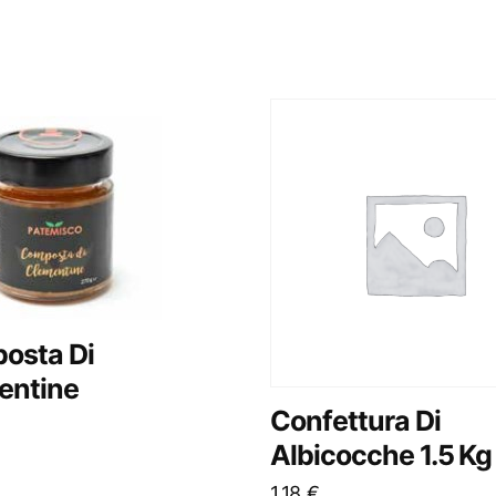
osta Di
entine
Confettura Di
Albicocche 1.5 Kg
1,18
€