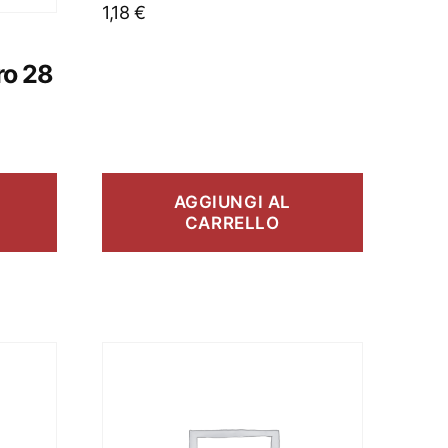
1,18
€
ro 28
AGGIUNGI AL
CARRELLO