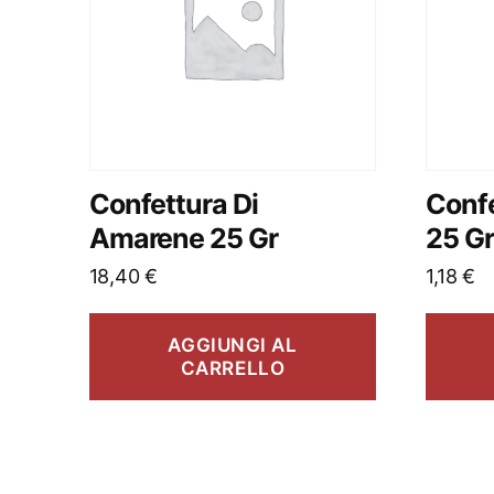
Confettura Di
Confe
Amarene 25 Gr
25 G
18,40
€
1,18
€
AGGIUNGI AL
CARRELLO