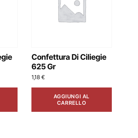
egie
Confettura Di Ciliegie
625 Gr
1,18
€
AGGIUNGI AL
CARRELLO