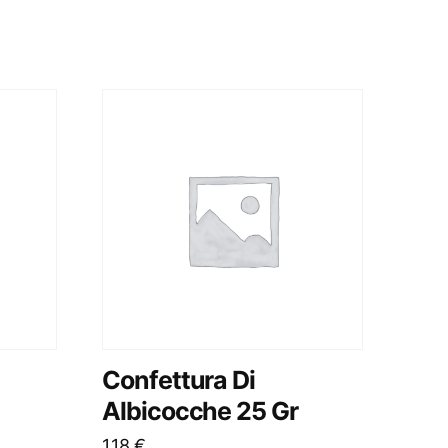
Confettura Di
Albicocche 25 Gr
1,18
€