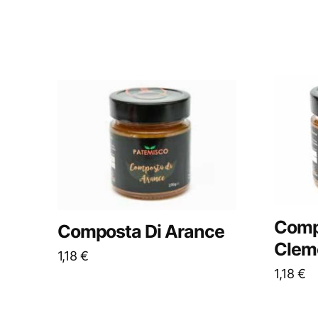
Comp
Composta Di Arance
Clem
1,18
€
1,18
€