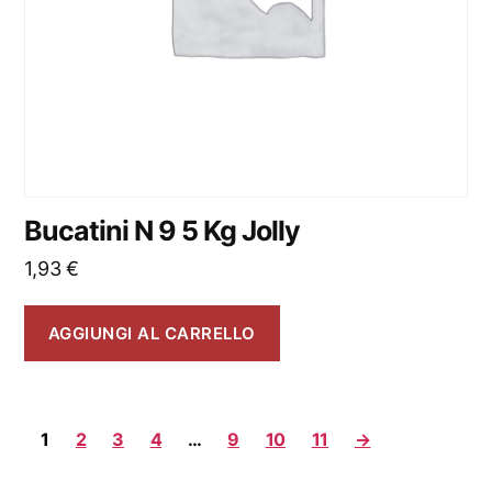
Bucatini N 9 5 Kg Jolly
1,93
€
AGGIUNGI AL CARRELLO
1
2
3
4
…
9
10
11
→