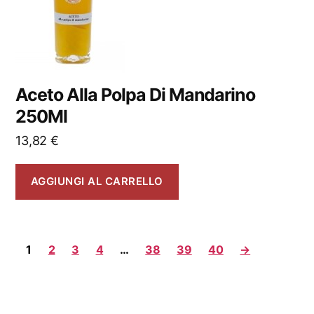
Aceto Alla Polpa Di Mandarino
250Ml
13,82
€
AGGIUNGI AL CARRELLO
1
2
3
4
…
38
39
40
→