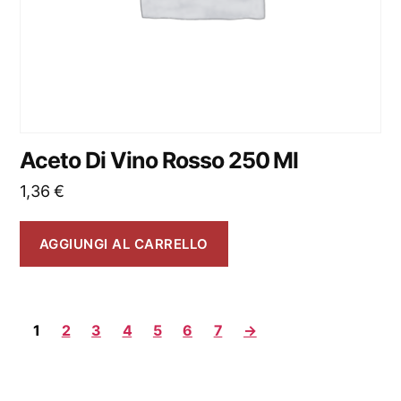
Aceto Di Vino Rosso 250 Ml
1,36
€
AGGIUNGI AL CARRELLO
1
2
3
4
5
6
7
→