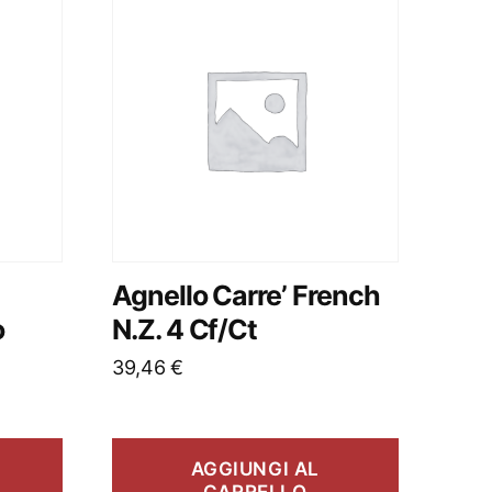
Agnello Carre’ French
o
N.Z. 4 Cf/Ct
39,46
€
AGGIUNGI AL