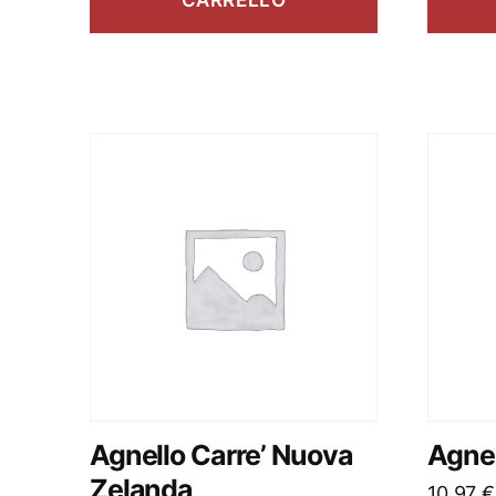
CARRELLO
Agnello Carre’ Nuova
Agnel
Zelanda
10,97
€